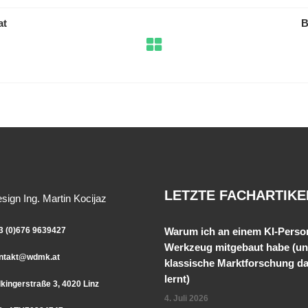
at
B
LETZTE FACHARTIKE
ign Ing. Martin Kocijaz
3 (0)676 9639427
Warum ich an einem KI-Perso
Werkzeug mitgebaut habe (u
ntakt@wdmk.at
klassische Marktforschung d
lernt)
lkingerstraße 3, 4020 Linz
4. Juli 2026