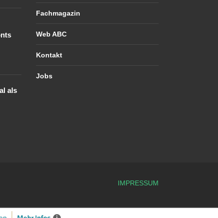
Fachmagazin
Web ABC
nts
Kontakt
Jobs
l als
IMPRESSUM
Mehr Infos
i
en