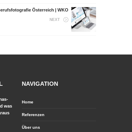
erufsfotografie Österreich | WKO
NEXT
L
NAVIGATION
nas-
Home
nd was
araus
Referenzen
Über uns