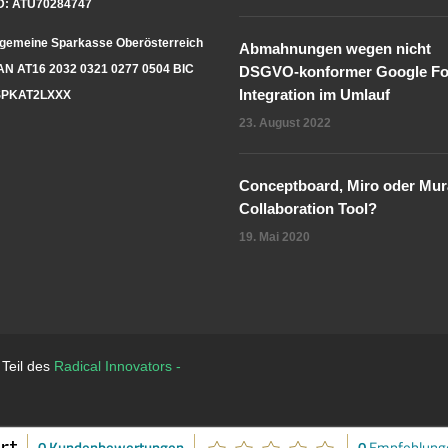
D: ATU70284747
lgemeine Sparkasse Oberösterreich
Abmahnungen wegen nicht
AN AT16 2032 0321 0277 0504 BIC
DSGVO-konformer Google Fo
Integration im Umlauf
PKAT2LXXX
23. August 2022
Conceptboard, Miro oder Mura
Collaboration Tool?
19. Mai 2020
 Teil des
Radical Innovators -
0 Kundenbewertungen
0
Empfehlung