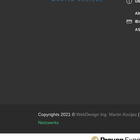
UI
Al
IB
AS
Copyrights 2021 ©
WebDesign Ing. Martin Kocijaz
|
Netzwerks