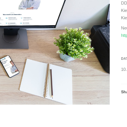
DD
Kie
Kie
Neu
htt
DA
10
Sh