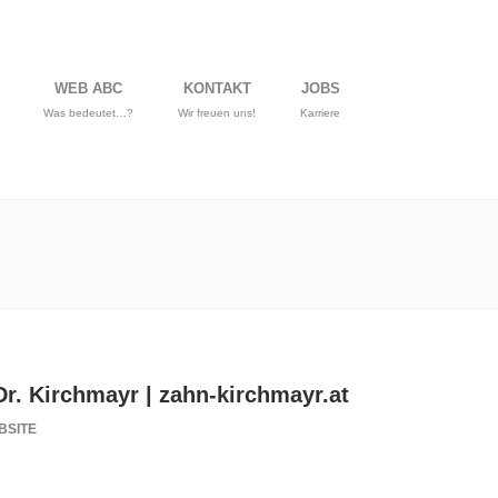
WEB ABC
KONTAKT
JOBS
Was bedeutet…?
Wir freuen uns!
Karriere
r. Kirchmayr | zahn-kirchmayr.at
BSITE