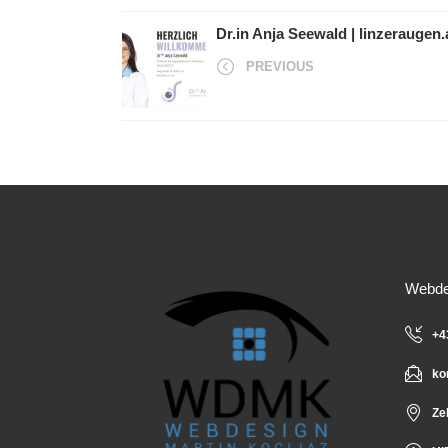
Dr.in Anja Seewald | linzeraugen.
PREVIOUS
Webdes
+4
ko
Ze