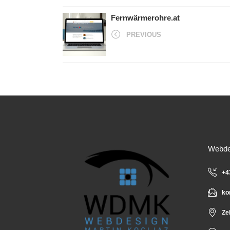
Fernwärmerohre.at
PREVIOUS
Webdes
+4
ko
Ze