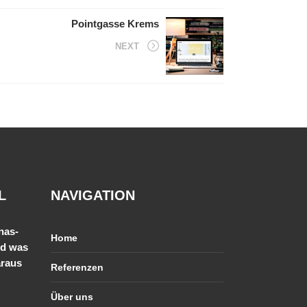
Pointgasse Krems
NEXT
L
NAVIGATION
nas-
Home
nd was
araus
Referenzen
Über uns