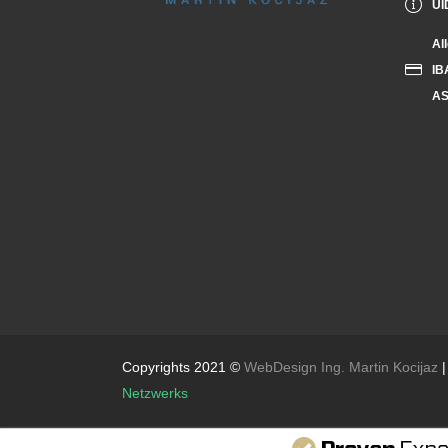
UI
Al
IB
AS
Copyrights 2021 ©
WebDesign Ing. Martin Kocijaz
|
Netzwerks