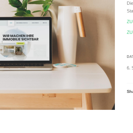
Die
St
ZU
ZU
DA
6.
Sh