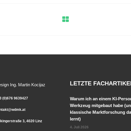
LETZTE FACHARTIKE
ign Ing. Martin Kocijaz
3 (0)676 9639427
Warum ich an einem KI-Perso
Werkzeug mitgebaut habe (u
ntakt@wdmk.at
klassische Marktforschung d
lernt)
lkingerstraße 3, 4020 Linz
4. Juli 2026