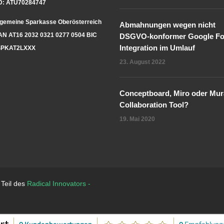
D: ATU70284747
lgemeine Sparkasse Oberösterreich
Abmahnungen wegen nicht
AN AT16 2032 0321 0277 0504 BIC
DSGVO-konformer Google Fo
Integration im Umlauf
PKAT2LXXX
23. August 2022
Conceptboard, Miro oder Mura
Collaboration Tool?
19. Mai 2020
 Teil des
Radical Innovators -