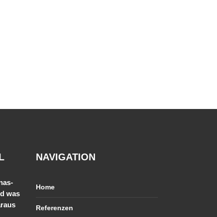
L
NAVIGATION
nas-
Home
nd was
araus
Referenzen