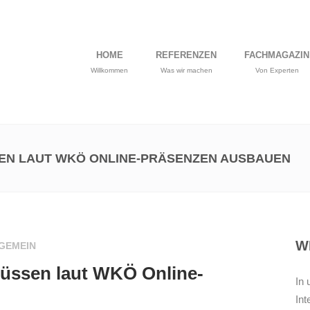
HOME
REFERENZEN
FACHMAGAZIN
Willkommen
Was wir machen
Von Experten
EN LAUT WKÖ ONLINE-PRÄSENZEN AUSBAUEN
W
GEMEIN
müssen laut WKÖ Online-
In
In