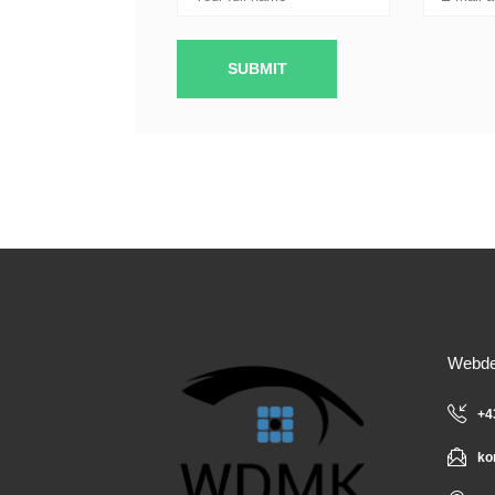
Webdes
+4
ko