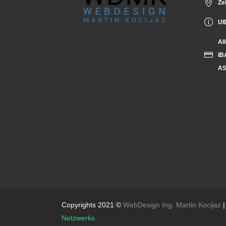
Ze
UI
Al
IB
AS
Copyrights 2021 ©
WebDesign Ing. Martin Kocijaz
|
Netzwerks