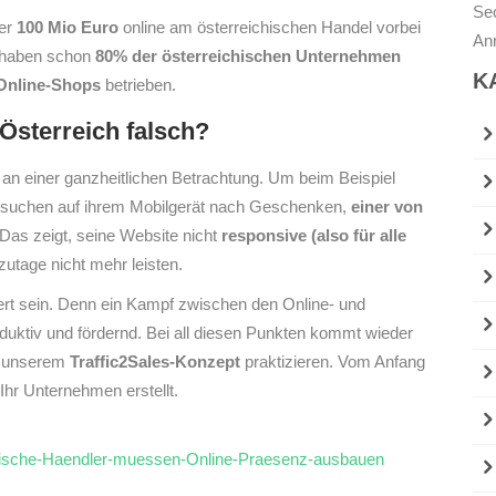
Sec
ber
100 Mio Euro
online am österreichischen Handel vorbei
An
r haben schon
80% der österreichischen Unternehmen
K
 Online-Shops
betrieben.
Österreich falsch?
an einer ganzheitlichen Betrachtung. Um beim Beispiel
suchen auf ihrem Mobilgerät nach Geschenken,
einer von
Das zeigt, seine Website nicht
responsive (also für alle
utage nicht mehr leisten.
t sein. Denn ein Kampf zwischen den Online- und
produktiv und fördernd. Bei all diesen Punkten kommt wieder
ei unserem
Traffic2Sales-Konzept
praktizieren. Vom Anfang
 Ihr Unternehmen erstellt.
mische-Haendler-muessen-Online-Praesenz-ausbauen