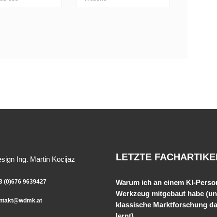
LETZTE FACHARTIKE
ign Ing. Martin Kocijaz
3 (0)676 9639427
Warum ich an einem KI-Perso
Werkzeug mitgebaut habe (u
ntakt@wdmk.at
klassische Marktforschung d
lernt)