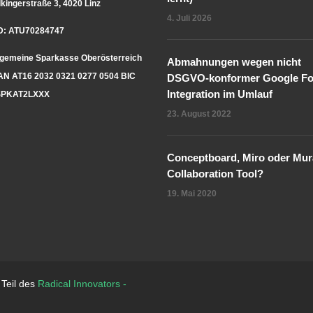
lkingerstraße 3, 4020 Linz
4. Juli 2026
D: ATU70284747
lgemeine Sparkasse Oberösterreich
Abmahnungen wegen nicht
AN AT16 2032 0321 0277 0504 BIC
DSGVO-konformer Google Fo
Integration im Umlauf
PKAT2LXXX
23. August 2022
Conceptboard, Miro oder Mura
Collaboration Tool?
19. Mai 2020
 Teil des
Radical Innovators -