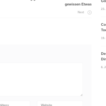
Go
gewissen Etwas
23.
Next
Co
To
19.
De
Di
6. 